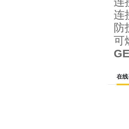
连
连
防
可燃
G
在线