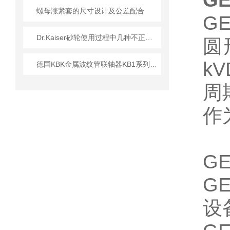
G
螺母涨紧套的尺寸设计及公差配合
G
Dr.Kaiser砂轮使用过程中几种不正常现象的解析
圆
k
德国KBK金属波纹管联轴器KB1系列的安装操作说明
周
作
G
G
设