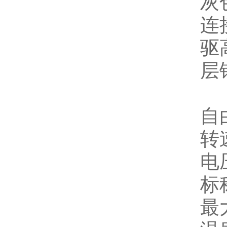
灰
连
驱
层
自
转速
电压
标
最