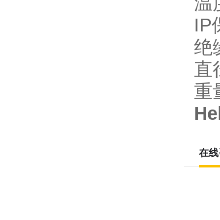
温
I
绝
直
重
H
在线