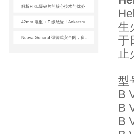
H
解析FIKE爆破片的核心技术与优势
H
42mm 电枢 + F 级绝缘！Ankarsrum两款减速直流电机，拆解精密驱动技术详情
生
于
Nuova General 弹簧式安全阀，多行业技术适配指南
止
型
B 
B 
B 