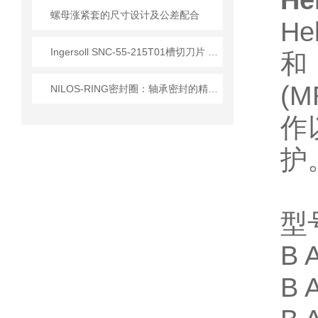
He
螺母涨紧套的尺寸设计及公差配合
He
Ingersoll SNC-55-215T01槽切刀片 船舶管件加工应用
和
(
NILOS-RING密封圈：轴承密封的精密防护部件​
作
护
型
B 
B 