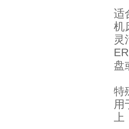
适
机
灵
E
盘
特
用
上