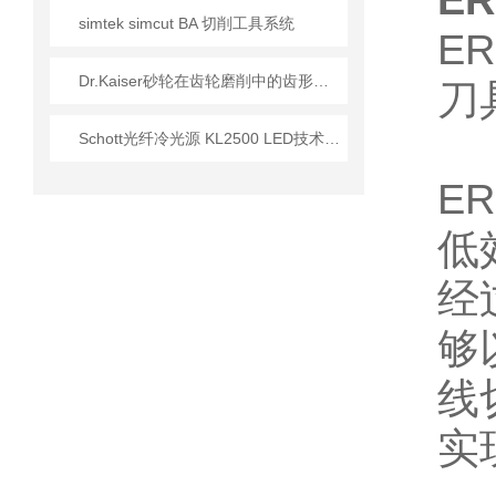
E
simtek simcut BA 切削工具系统
E
Dr.Kaiser砂轮在齿轮磨削中的齿形精度控制
刀
Schott光纤冷光源 KL2500 LED技术参数介绍
E
低
经
够
线
实