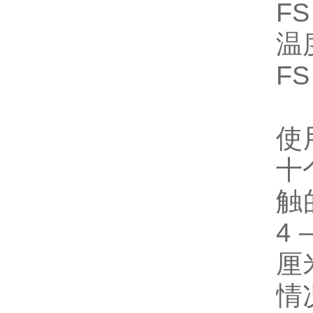
F
温
F
使
十
触
4
厘
情