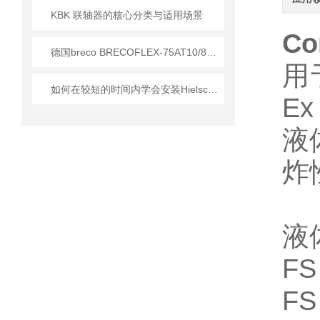
KBK 联轴器的核心分类与适用场景
Co
德国breco BRECOFLEX-75AT10/8360同步带 应用技术解析
用
如何在较短的时间内学会安装Hielscher超声波均质器？
E
液
炸
液
F
F