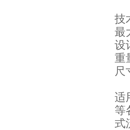
技
最
设
重
尺寸
适
等
式