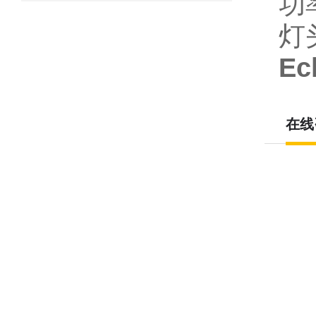
功
灯
E
在线