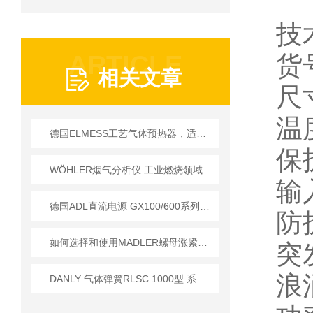
技
ARTICLE
货号
相关文章
尺
温
德国ELMESS工艺气体预热器，适配工业严苛工况
保
WÖHLER烟气分析仪 工业燃烧领域应用技术详解
输入
德国ADL直流电源 GX100/600系列技术参数详解
防
如何选择和使用MADLER螺母涨紧套以提高生产效率？
突
浪
DANLY 气体弹簧RLSC 1000型 系列 外壳长度越短初始力越大