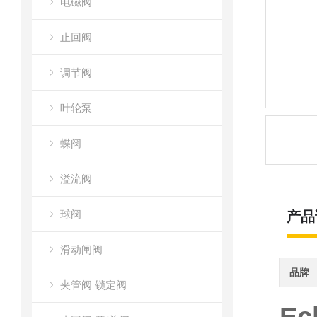
电磁阀
止回阀
调节阀
叶轮泵
蝶阀
溢流阀
球阀
产品
滑动闸阀
品牌
夹管阀 锁定阀