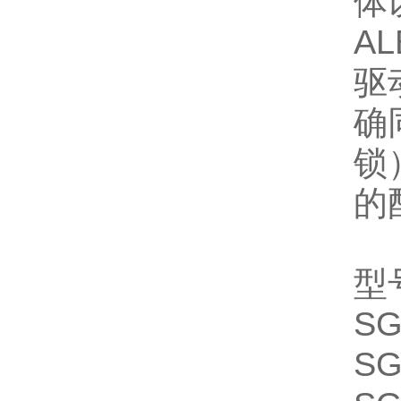
体
A
驱
确
锁
的
型
SG
SG