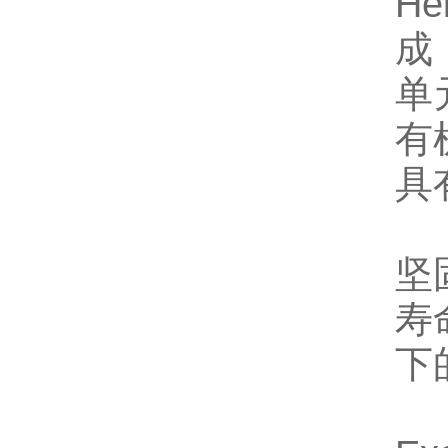
H
成
单
有
具
坚
寿
下