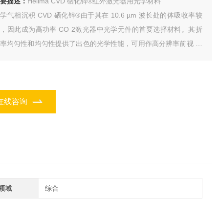
要描述：
Hellma CVD 硒化锌®红外激光器用光学材料
学气相沉积 CVD 硒化锌®由于其在 10.6 µm 波长处的体吸收率较
，因此成为高功率 CO 2激光器中光学元件的首要选择材料。其折
率均匀性和均匀性提供了出色的光学性能，可用作高分辨率前视 (F
IR) 热成像设备中的保护窗或光学元件。
在线咨询
领域
综合