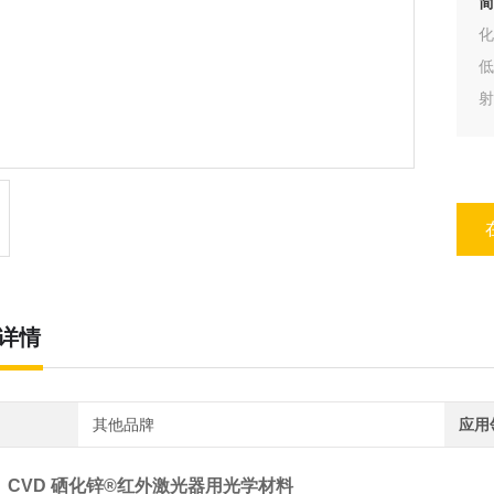
简
化
低
射
L
详情
其他品牌
应用
ma CVD 硒化锌®红外激光器用光学材料