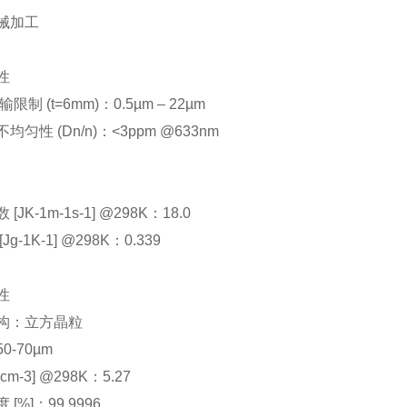
械加工
性
输限制 (t=6mm)：0.5µm – 22µm
均匀性 (Dn/n)：<3ppm @633nm
[JK-1m-1s-1] @298K：18.0
Jg-1K-1] @298K：0.339
性
构：立方晶粒
0-70µm
 cm-3] @298K：5.27
[%]：99.9996