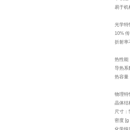
易于机
光学特
10% 传
折射率不
热性能
导热系数 
热容量 [
物理特
晶体结
尺寸：5
密度 [g
化学纯度 