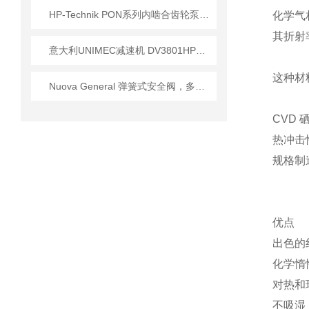
HP-Technik PON系列内啮合齿轮泵在燃烧器系统中的核心应用
化学气
其折射
意大利UNIMEC减速机 DV3801HP系列技术参数详细
这种材
Nuova General 弹簧式安全阀，多行业技术适配指南
CVD
热冲击
规格制
优点
出色的
化学惰
对热和
不吸湿