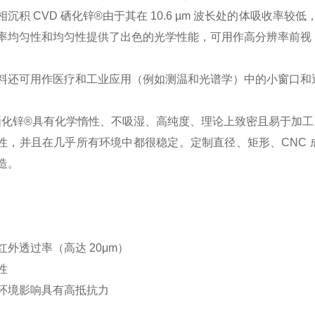
相沉积 CVD 硒化锌®由于其在 10.6 µm 波长处的体吸收率
率均匀性和均匀性提供了出色的光学性能，可用作高分辨率前视 (F
料还可用作医疗和工业应用（例如测温和光谱学）中的小窗口和
 硒化锌®具有化学惰性、不吸湿、高纯度、理论上致密且易于加
性，并且在几乎所有环境中都很稳定。定制直径、矩形、CNC
造。
红外透过率（高达 20μm）
性
环境影响具有高抵抗力