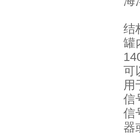
海
结
罐
1
可
用
信
信
器