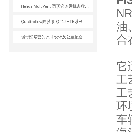
F
Helios MultiVent 圆形管道风机参数数据
N
Quattroflow隔膜泵 QF12HT5系列技术特性与工业应用解析
油
合
螺母涨紧套的尺寸设计及公差配合
它
工
工
环
车