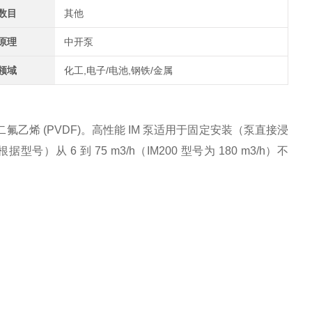
数目
其他
原理
中开泵
领域
化工,电子/电池,钢铁/金属
氟乙烯 (PVDF)。高性能 IM 泵适用于固定安装（泵直接浸
从 6 到 75 m3/h（IM200 型号为 180 m3/h）不