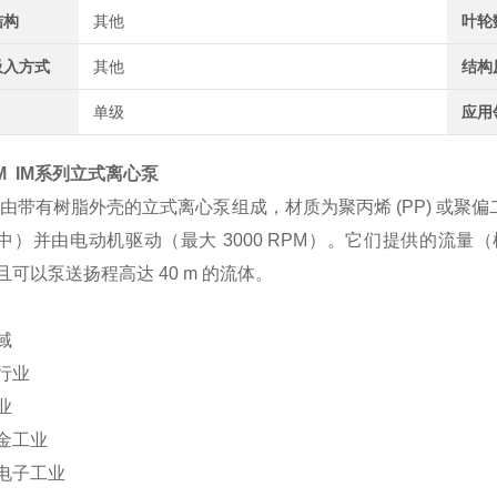
结构
其他
叶轮
吸入方式
其他
结构
单级
应用
M IM系列立式离心泵
系列由带有树脂外壳的立式离心泵组成，材质为聚丙烯 (PP) 或聚偏二
）并由电动机驱动（最大 3000 RPM）。它们提供的流量（根据型号）
且可以泵送扬程高达 40 m 的流体。
域
行业
业
金工业
电子工业