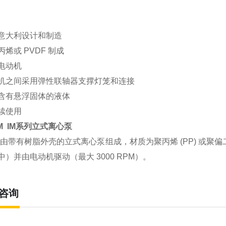
意大利设计和制造
烯或 PVDF 制成
电动机
机之间采用弹性联轴器支撑灯笼和连接
含有悬浮固体的液体
续使用
M IM系列立式离心泵
系列由带有树脂外壳的立式离心泵组成，材质为聚丙烯 (PP) 或聚偏二
中）并由电动机驱动（最大 3000 RPM）。
咨询