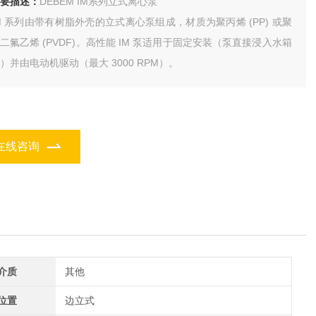
要描述：
DEBEM IM系列立式离心泵
M 系列由带有树脂外壳的立式离心泵组成，材质为聚丙烯 (PP) 或聚
二氟乙烯 (PVDF)。高性能 IM 泵适用于固定安装（泵直接浸入水箱
）并由电动机驱动（最大 3000 RPM）。
在线咨询
介质
其他
位置
边立式