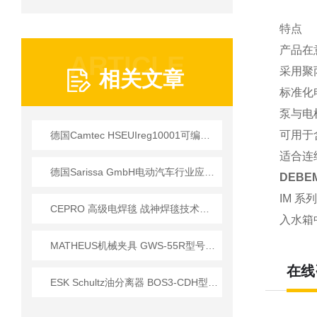
特点
产品在
ARTICLE
采用聚丙
相关文章
标准化
泵与电
可用于
德国Camtec HSEUIreg10001可编程直流电源技术解析
适合连
德国Sarissa GmbH电动汽车行业应用及核心技术方案
DEBE
IM 
CEPRO 高级电焊毯 战神焊毯技术说明
入水箱
MATHEUS机械夹具 GWS-55R型号参数详解
在线
ESK Schultz油分离器 BOS3-CDH型号技术参数分析