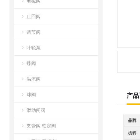
电磁阀
止回阀
调节阀
叶轮泵
蝶阀
溢流阀
球阀
产品
滑动闸阀
品牌
夹管阀 锁定阀
扬程