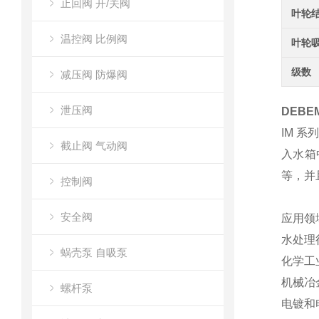
止回阀 开/关阀
叶轮
温控阀 比例阀
叶轮
级数
减压阀 防爆阀
泄压阀
DEBE
IM 
截止阀 气动阀
入水箱中
等，并
控制阀
安全阀
应用领
水处理
蜗壳泵 自吸泵
化学工
机械冶
螺杆泵
电镀和