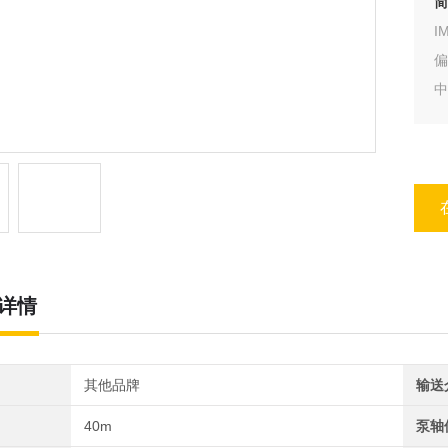
简
I
偏
中
详情
其他品牌
输送
40m
泵轴