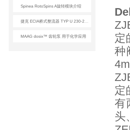
Spinea RotoSpins A旋转模块介绍
D
​捷克 ECIA桥式整流器 TYP U 230-230V/1A 应用
Z
定
MAAG dosix™ 齿轮泵 用于化学应用
种
4
Z
定
有
头
Z