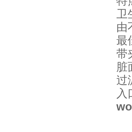
特
卫
由
最
带
脏
过滤
入
w