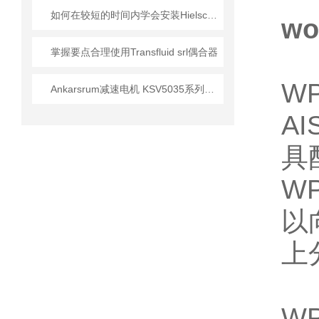
如何在较短的时间内学会安装Hielscher超声波均质器？
w
掌握要点合理使用Transfluid srl偶合器
W
Ankarsrum减速电机 KSV5035系列技术参数以及工作原理
A
具
W
以
上
W