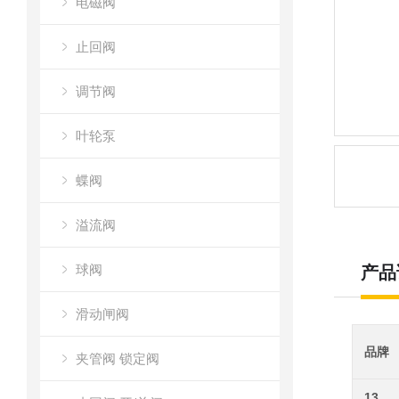
电磁阀
止回阀
调节阀
叶轮泵
蝶阀
溢流阀
球阀
产品
滑动闸阀
品牌
夹管阀 锁定阀
13