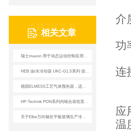
介
ARTICLE
相关文章
功率
瑞士maxon 用于动态运动控制应用的直流电机选择
连
HEB 油/水冷却器 UKC-G1.5系列 技术说明
德国ELMESS工艺气体预热器，适配工业严苛工况
HP-Technik PON系列内啮合齿轮泵在燃烧器系统中的核心应用
应
关于Elbe万向轴在平板玻璃生产冷端传送系统上应用
温