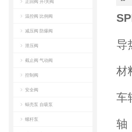
止回阀 开/关阀
SP
温控阀 比例阀
减压阀 防爆阀
导
泄压阀
截止阀 气动阀
材
控制阀
安全阀
车轮
蜗壳泵 自吸泵
螺杆泵
轴