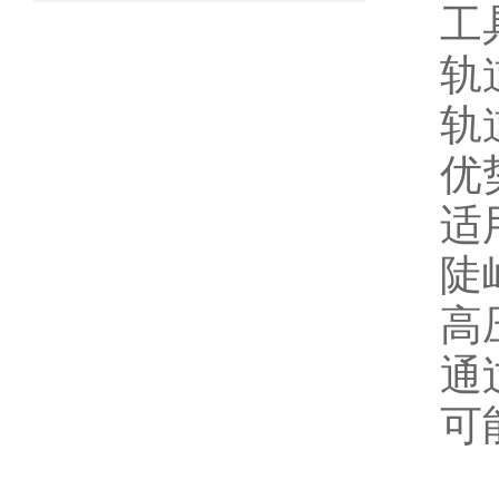
工
轨
轨
优
适
陡
高
通
可