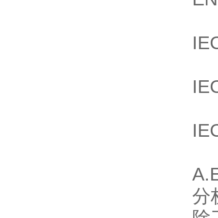
IE
IE
IE
A
分