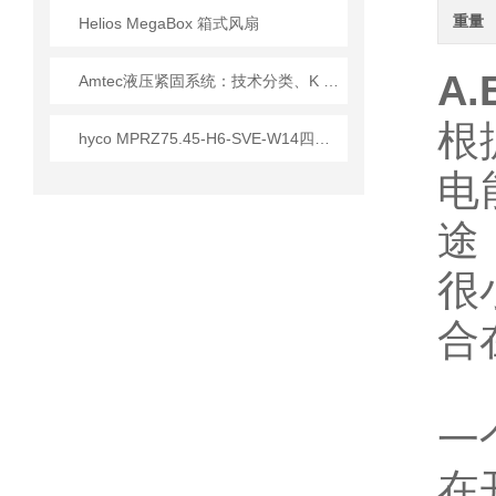
重量
Helios MegaBox 箱式风扇
A.
Amtec液压紧固系统：技术分类、K 系列深度解析与主流型号指南
根
hyco MPRZ75.45-H6-SVE-W14四缸隔膜连杆泵
电
途
很
合
一
在