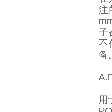
注
m
子
不
备
A.
用
P