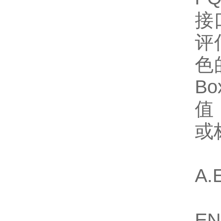
接
评
色
B
值
或
A.
EN