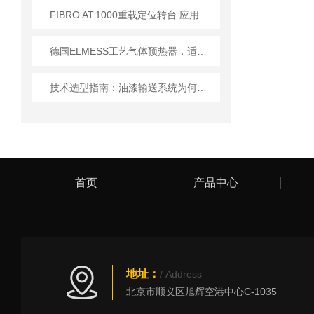
FIBRO AT.1000重载定位转台 应用技术详解
德国ELMESS工艺气体预热器，适配工业严苛工况
技术选型指南：油漆输送系统为何优先选 Elaflex ROTEX 膨胀节？
首页
产品中心
地址：
/ Address
北京市顺义区旭辉空港中心C-1035