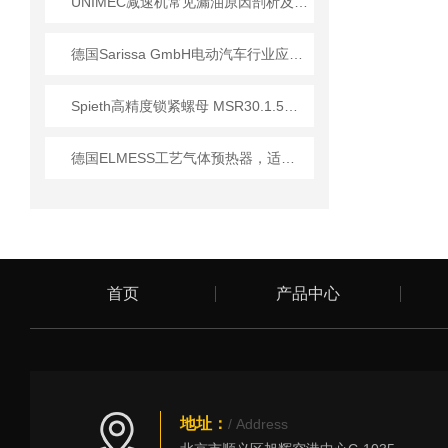
UNIMEC减速机常见漏油原因剖析及双唇密封圈、迷宫密封改造方案
德国Sarissa GmbH电动汽车行业应用及核心技术方案
Spieth高精度锁紧螺母 MSR30.1.5型号工作应用
德国ELMESS工艺气体预热器，适配工业严苛工况
首页
产品中心
地址：
/ Address