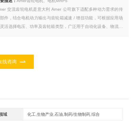
要描述：
Amer齿轮电机、电机MRP5
mer 交流齿轮电机是意大利 Amer 公司旗下适配多种动力需求的传
部件，结合电机动力输出与齿轮箱减速 / 增扭功能，可根据应用场
景灵活选择电压、功率及齿轮箱类型，广泛用于自动化设备、物流机
、轻工制造等领域，支持定制化配置以满足不同工况需求
在线咨询
领域
化工,生物产业,石油,制药/生物制药,综合