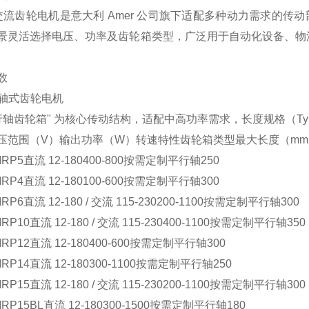
r 交流齿轮电机是意大利 Amer 公司旗下适配多种动力需求的传
景灵活选择电压、功率及齿轮箱类型，广泛用于自动化设备、物
数
行轴式齿轮电机
平行轴齿轮箱" 为核心传动结构，适配中高功率需求，长度规格（T
压范围（V）
输出功率（W）
转速特性
齿轮箱类型
最大长度（mm
MRP5
直流 12-180
400-800
按需定制
平行轴
250
MRP4
直流 12-180
100-600
按需定制
平行轴
300
MRP6
直流 12-180 / 交流 115-230
200-1100
按需定制
平行轴
300
MRP10
直流 12-180 / 交流 115-230
400-1100
按需定制
平行轴
350
MRP12
直流 12-180
400-600
按需定制
平行轴
300
MRP14
直流 12-180
300-1100
按需定制
平行轴
250
MRP15
直流 12-180 / 交流 115-230
200-1100
按需定制
平行轴
300
MRP15BL
直流 12-180
300-1500
按需定制
平行轴
180