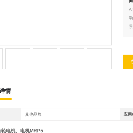
简
A
动
械
详情
其他品牌
应用
齿轮电机、电机MRP5