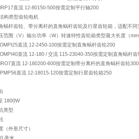
MRP17
直流 12-80
150-500
按需定制
平行轴
200
其他结构类型齿轮电机
角蜗杆齿轮、带分离杆的直角蜗杆齿轮及行星齿轮箱，适配不同
压范围（V）
输出功率（W）
转速特性
齿轮箱类型
最大长度（mm
AOMPI25
直流 12-24
50-100
按需定制
直角蜗杆齿轮
200
AOMPI40
直流 12-180 / 交流 115-230
40-350
按需定制
直角蜗杆齿
MRO7
直流 12-180
200-600
按需定制
带分离杆的直角蜗杆齿轮
300
EPMP56
直流 12-180
15-120
按需定制
行星齿轮箱
250
出
至 1800W
机类型
轮
度（外形尺寸）
00 毫米