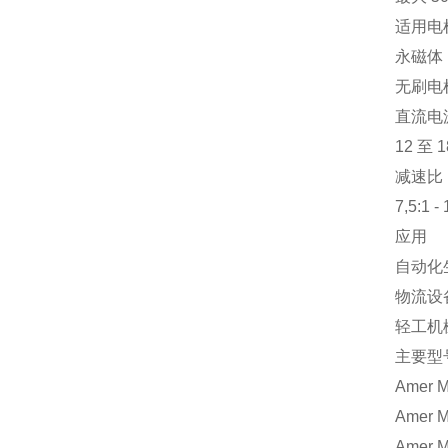
适用电
永磁体 M
无刷电机
直流电
12 至 
减速比
7,5:1 - 
应用
自动化
物流设
轻工机
主要型
Amer 
Amer 
Amer 