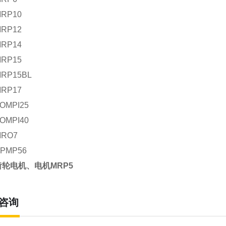
MRP10
MRP12
MRP14
MRP15
MRP15BL
MRP17
AOMPI25
AOMPI40
MRO7
EPMP56
齿轮电机、电机MRP5
咨询