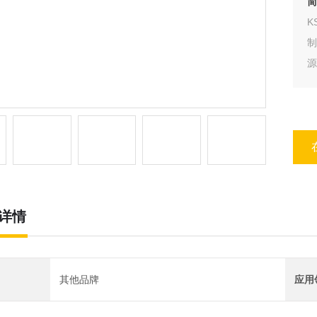
简
K
制
源
详情
其他品牌
应用