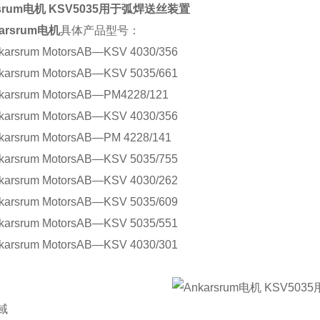
rsrum电机 KSV5035用于弧焊送丝装置
rsrum电机
具体产品型号：
srum MotorsAB—KSV 4030/356
srum MotorsAB—KSV 5035/661
srum MotorsAB—PM4228/121
srum MotorsAB—KSV 4030/356
srum MotorsAB—PM 4228/141
srum MotorsAB—KSV 5035/755
srum MotorsAB—KSV 4030/262
srum MotorsAB—KSV 5035/609
srum MotorsAB—KSV 5035/551
srum MotorsAB—KSV 4030/301
域