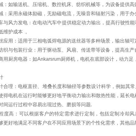
域：如输送机、压缩机、数控机床、纺织机械等，为设备提供高
域：采用永磁体励磁，无励磁电流，无噪音和辐射污染，用于办
车与风力发电：在电动汽车中提供稳定动力输出，提高行驶性能
低维护成本 。
丝应用：适用于三相电弧焊电源的送丝器等多种场景，输出轴可
纺织与包装行业：用于驱动泵、风扇、传送带等设备，提高生产
商用厨房电器：如Ankarsrum厨师机，电机在底部设计，动力
计
计合理：电枢直径、堆叠长度和轴径等参数设计科学，例如其常见的电
使得电机在运行时能够更好地平衡动力输出和散热性能，延长电
时间运行过程中容易出现过热、磨损等问题.
程度高：可以根据客户的特定需求进行定制，包括定制冷却风
够更好地满足不同客户在不同应用场景下的个性化需求，其他品