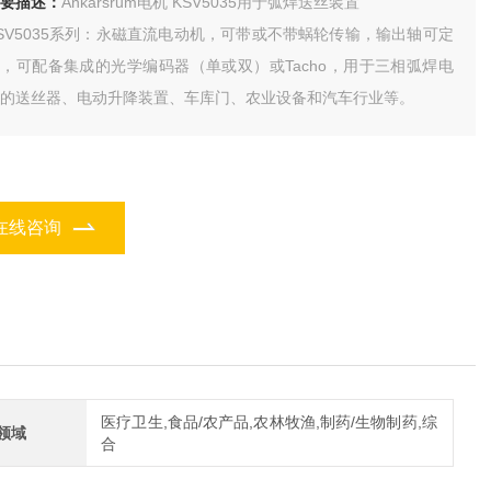
要描述：
Ankarsrum电机 KSV5035用于弧焊送丝装置
SV5035系列：永磁直流电动机，可带或不带蜗轮传输，输出轴可定
，可配备集成的光学编码器（单或双）或Tacho，用于三相弧焊电
的送丝器、电动升降装置、车库门、农业设备和汽车行业等。
在线咨询
医疗卫生,食品/农产品,农林牧渔,制药/生物制药,综
领域
合