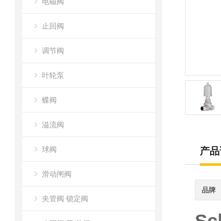
电磁阀
止回阀
调节阀
叶轮泵
蝶阀
溢流阀
球阀
产品
滑动闸阀
品牌
夹管阀 锁定阀