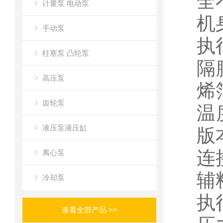
全
计量泵 电动泵
机
手动泵
执
柱塞泵 凸轮泵
隔
高压泵
烯
齿轮泵
温
液压泵液压缸
版
连
离心泵
辅
冷却泵
执
查看全部产品 >>