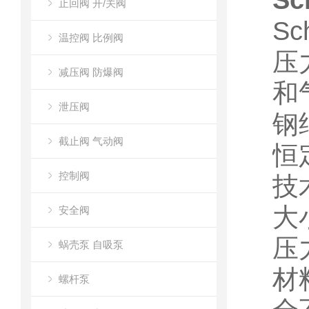
S
止回阀 开/关阀
Sc
温控阀 比例阀
压
减压阀 防爆阀
和
泄压阀
钢
截止阀 气动阀
恒
控制阀
技
大小
安全阀
压力
蜗壳泵 自吸泵
材
螺杆泵