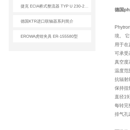
​捷克 ECIA桥式整流器 TYP U 230-230V/1A 应用
德国ph
德国KTR进口联轴器系列简介
Phyt
境。 
EROWA虎钳夹具 ER-155580型
用于在
可承受
真空度高
温度范
抗辐射能
保持扭矩
直径19
每转完整步
排气孔