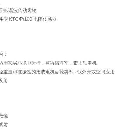
：
 行星/谐波传动齿轮
型 KTC/Pt100 电阻传感器
构：
适用恶劣环境中运行，兼容洁净室，带主轴电机
轻重量和抗振性的集成电机齿轮类型 - 钛外壳或空间应用
发射
微镜
溅射