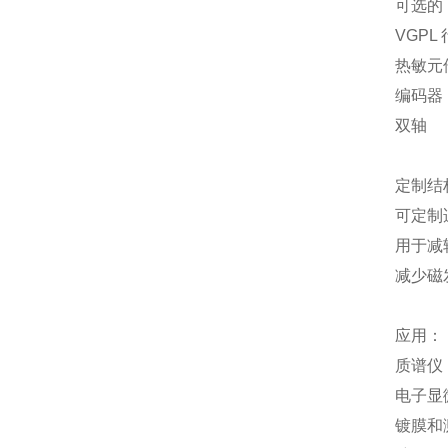
可选的
VGPL
热敏元件
编码器
双轴
定制结
可定制
用于减
减少磁
应用：
质谱仪
电子显
镀膜和