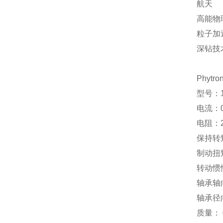
航天
高能物
粒子加
深钻技
Phytr
型号：19
电流：0
电阻：2
保持转矩
制动扭矩
转动惯性：
轴承轴
轴承径
质量： 0