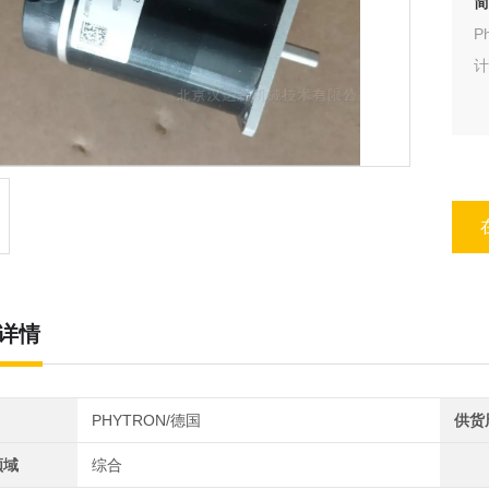
简
P
计
详情
PHYTRON/德国
供货
领域
综合