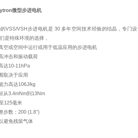
ytron微型步进电机
ron的VSS/VSH步进电机是 30 多年空间技术经验的结晶，专门
它们是特殊环境的选择，
真空或空间中运行或用于低温应用的步进电机
高冲击和振动载荷
达10-11hPa
围取决于应用
力高达106J/kg
从3.4mNm到13Nm
至125毫米
数：200 (1.8°)
以避免残留气体