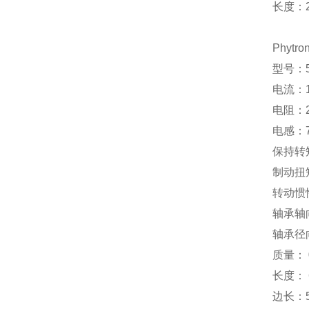
长度：2
Phytr
型号：52
电流：1
电阻：2.
电感：
保持转矩
制动扭
转动惯性
轴承轴
轴承径
质量： 0
长度： 
边长：5