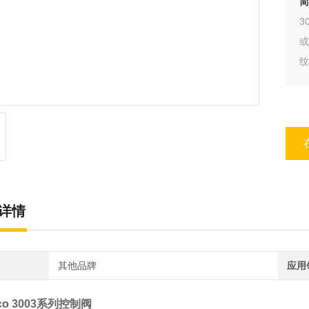
简
3
纹
免
详情
其他品牌
应用
cco 3003系列控制阀