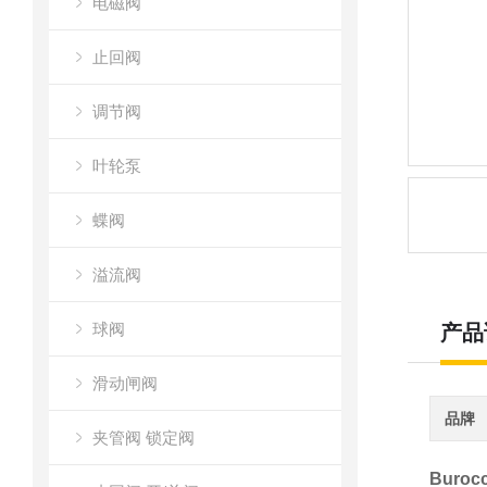
电磁阀
止回阀
调节阀
叶轮泵
蝶阀
溢流阀
球阀
产品
滑动闸阀
品牌
夹管阀 锁定阀
Buro