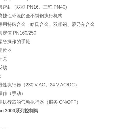
管密封（双壁 PN16、三壁 PN40)
于腐蚀性环境的全不锈钢执行机构
体采用特殊合金：哈氏合金、双相钢、蒙乃尔合金
额定值 PN160/250
于紧急操作的手轮
门定位器
位开关
置反馈
t
线性执行器（230 V AC、24 V AC/DC）
动操作（手动）
塞执行器的气动执行器（服务 ON/OFF）
cco 3003系列控制阀