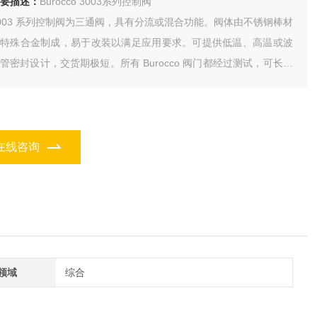
要描述：
Burocco 3003系列控制阀
003 系列控制阀为三通阀，具有分流或混合功能。阀体由不锈钢棒材
或特殊合金制成，易于改装以满足应用要求。可提供低温、高温或波
管密封设计，交货期极短。所有 Burocco 阀门都经过测试，可长期
维护运行。
在线咨询
领域
综合