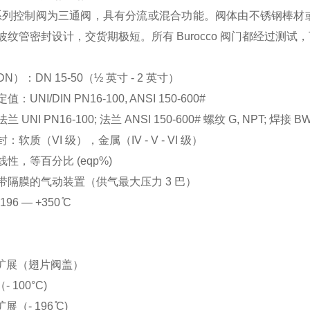
3 系列控制阀为三通阀，具有分流或混合功能。阀体由不锈钢棒
波纹管密封设计，交货期极短。所有 Burocco 阀门都经过测试
N）：DN 15-50（½ 英寸 - 2 英寸）
：UNI/DIN PN16-100, ANSI 150-600#
 UNI PN16-100; 法兰 ANSI 150-600# 螺纹 G, NPT; 焊接 BW
：软质（VI 级），金属（IV - V - VI 级）
性，等百分比 (eqp%)
带隔膜的气动装置（供气最大压力 3 巴）
96 — +350 ̊C
温扩展（翅片阀盖）
- 100°C)
展（- 196 ̊C)