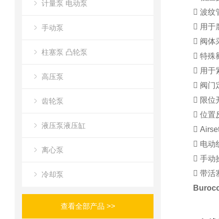
计量泵 电动泵
 波纹
 用
手动泵
 阀
柱塞泵 凸轮泵
 特殊
 用
高压泵
 阀
 限
齿轮泵
 位
液压泵液压缸
 Airse
 电动
离心泵
 手
 带活
冷却泵
Buro
查看全部产品 >>