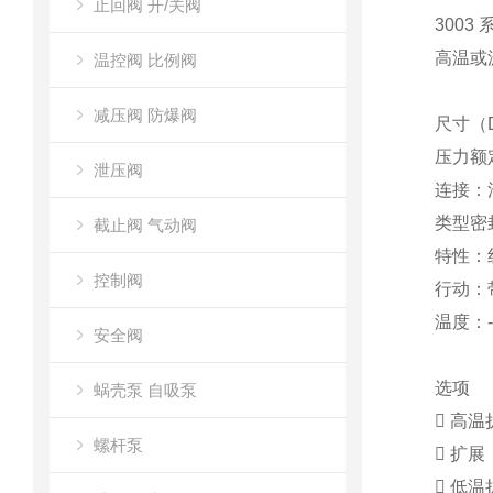
止回阀 开/关阀
300
高温或
温控阀 比例阀
减压阀 防爆阀
尺寸（D
压力额定值
泄压阀
连接：法兰
类型密封
截止阀 气动阀
特性：线
控制阀
行动：
温度：-1
安全阀
选项
蜗壳泵 自吸泵
 高
螺杆泵
 扩展（
 低温扩