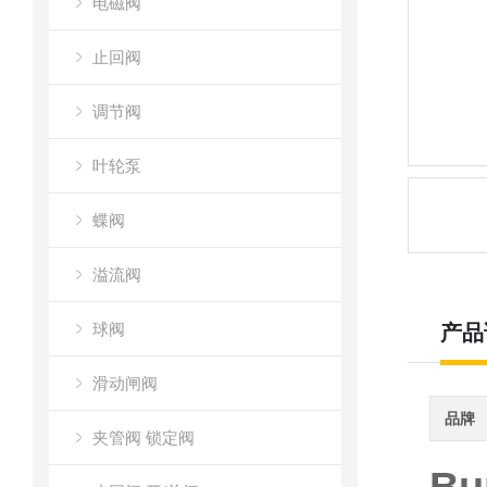
电磁阀
止回阀
调节阀
叶轮泵
蝶阀
溢流阀
球阀
产品
滑动闸阀
品牌
夹管阀 锁定阀