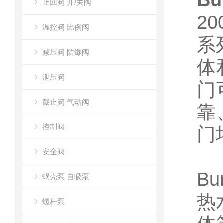
B
止回阀 开/关阀
2
温控阀 比例阀
系
减压阀 防爆阀
体
泄压阀
门
截止阀 气动阀
靠
控制阀
门
安全阀
B
蜗壳泵 自吸泵
热
螺杆泵