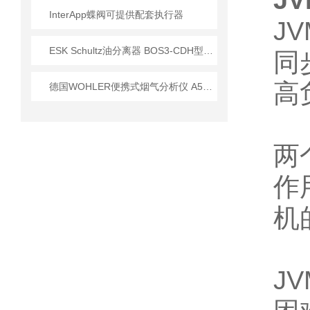
J
InterApp蝶阀可提供配套执行器
J
ESK Schultz油分离器 BOS3-CDH型号技术参数分析
同
高
德国WOHLER便携式烟气分析仪 A550技术应用指南
两
作
机
J