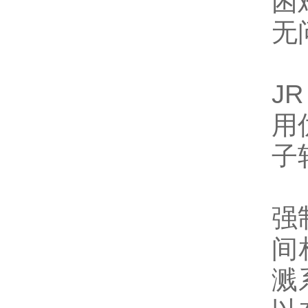
困
无
J
用
子
强
间
溅