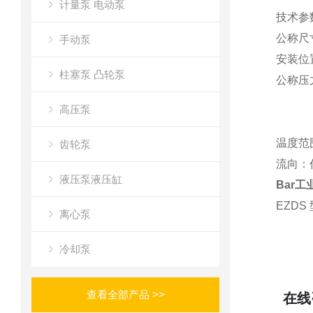
计量泵 电动泵
技术参
公称尺寸
手动泵
安装位
柱塞泵 凸轮泵
公称压力
DN32
高压泵
DN40
温度范围：
齿轮泵
流向：
液压泵液压缸
Bar工
EZD
离心泵
冷却泵
查看全部产品 >>
在线