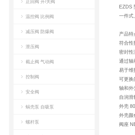
止回阀 开/关阀
EZDS
一件式
温控阀 比例阀
减压阀 防爆阀
产品特
符合性指令
泄压阀
密封性测
通过轴
截止阀 气动阀
易于维
控制阀
可更换
轴和外
安全阀
自润滑
外壳 
蜗壳泵 自吸泵
外壳颜色
螺杆泵
阀座 N