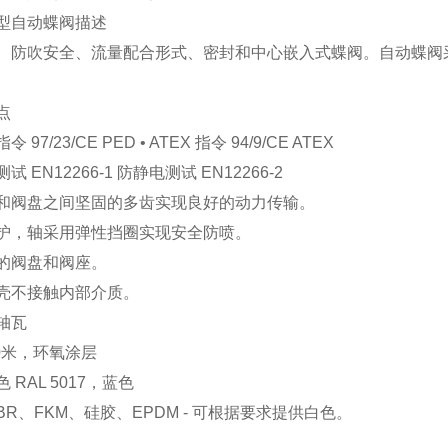
 型自动蝶阀描述
、防吹安全、流量配合形式、密封和中心嵌入式蝶阀。自动蝶阀
点
 97/23/CE PED • ATEX 指令 94/9/CE ATEX
试 EN12266-1 防静电测试 EN12266-2
和阀盘之间坚固的多齿实现良好的动力传输。
护，轴采用弹性挡圈实现安全防喷。
的阀盘和阀座。
壳不接触内部介质。
轴瓦
80米，环氧涂层
 RAL 5017，蓝色
BR、FKM、硅胶、EPDM - 可根据要求提供白色。