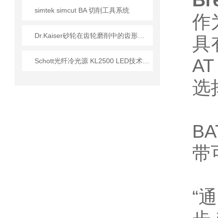
Br
simtek simcut BA 切削工具系统
作
Dr.Kaiser砂轮在齿轮磨削中的齿形精度控制
具
A
Schott光纤冷光源 KL2500 LED技术参数介绍
选
B
带
“