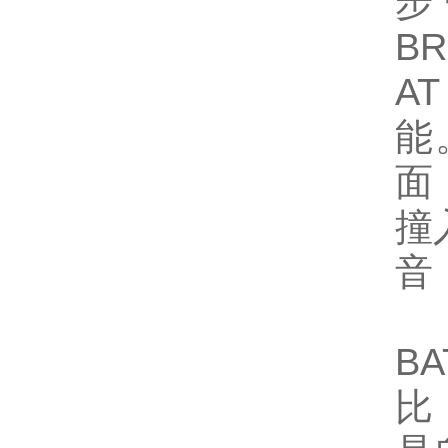
步
B
A
能
面
撞
音
B
比