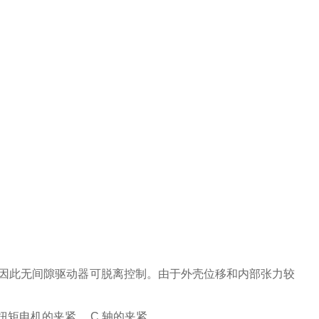
件，因此无间隙驱动器可脱离控制。由于外壳位移和内部张力较
电机的夹紧 、C 轴的夹紧 。