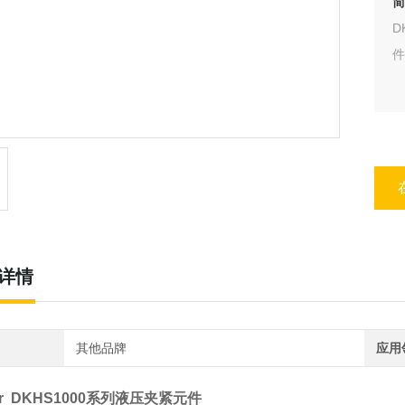
简
D
件
详情
其他品牌
应用
er DKHS1000系列液压夹紧元件