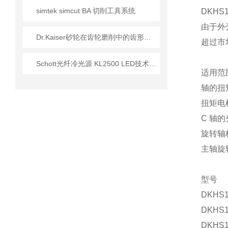
simtek simcut BA 切削工具系统
DKH
由于外
Dr.Kaiser砂轮在齿轮磨削中的齿形精度控制
超过市
Schott光纤冷光源 KL2500 LED技术参数介绍
适用范
轴的扭
扭矩电
C 轴
旋转轴
主轴旋
型号
DKHS1
DKHS1
DKHS1