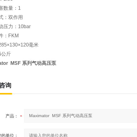
塞数量：1
式：双作用
压力：10bar
件：FKM
85×130×120毫米
5公斤
mator MSF 系列气动高压泵
咨询
产品：
您的单位：