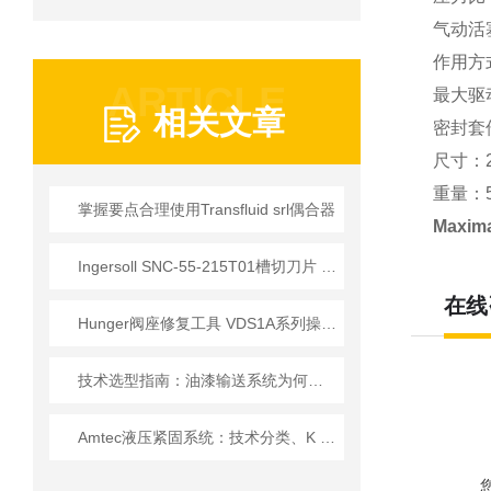
气动活
作用方
ARTICLE
最大驱动
相关文章
密封套
尺寸：2
重量：
掌握要点合理使用Transfluid srl偶合器
Maxi
Ingersoll SNC-55-215T01槽切刀片 船舶管件加工应用
在线
Hunger阀座修复工具 VDS1A系列操作使用详情
技术选型指南：油漆输送系统为何优先选 Elaflex ROTEX 膨胀节？
Amtec液压紧固系统：技术分类、K 系列深度解析与主流型号指南