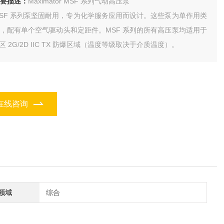
要描述：
Maximator MSF 系列气动高压泵
SF 系列泵坚固耐用，专为化学服务应用而设计。这些泵为单作用类
，配有单个空气驱动头和定距件。MSF 系列的所有高压泵均适用于
 区 2G/2D IIC TX 防爆区域（温度等级取决于介质温度）。
在线咨询
领域
综合