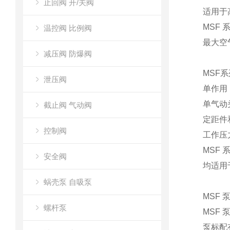
止回阀 开/关阀
适用于高达
MSF 
温控阀 比例阀
最大空气驱
减压阀 防爆阀
MSF
泄压阀
单作用
单气动
截止阀 气动阀
定距件
控制阀
工作压力高达
MSF
安全阀
均适用于
蜗壳泵 自吸泵
MSF
螺杆泵
MSF 
泵标配