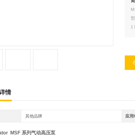
简
M
型
1
详情
其他品牌
应用
mator MSF 系列气动高压泵