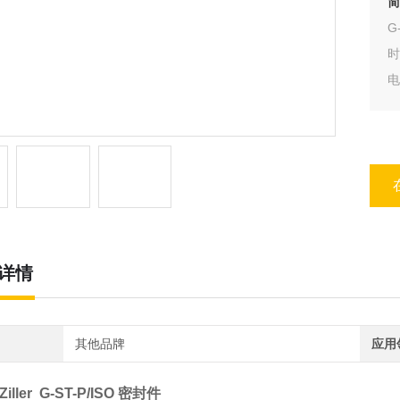
简
G
电
详情
其他品牌
应用
Ziller G-ST-P/ISO 密封件