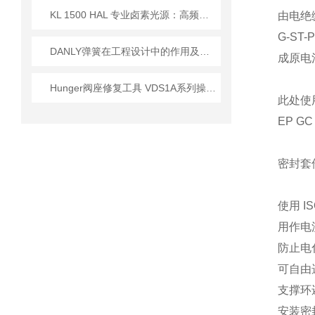
KL 1500 HAL 专业卤素光源：高频驱动与全光谱设计的技术实现
由电绝缘
G-S
DANLY弹簧在工程设计中的作用及提高生产效率和产品质量方法
成原电
Hunger阀座修复工具 VDS1A系列操作使用详情
此处使用
EP 
密封套
使用 I
用作电
防止电
可自由
支撑环
安装密