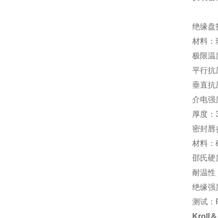
绝缘盘
材料：玻
极限温度
平行抗压
垂直抗压
介电强度
厚度：3
密封唇
材料：
邵氏硬度
耐温性：-
绝缘强度
测试：F
Kroll＆