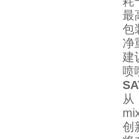
耗气
最高
包
净重
建议
喷嘴
SA
从 
m
创