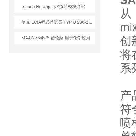
SA
Spinea RotoSpins A旋转模块介绍
从 
​捷克 ECIA桥式整流器 TYP U 230-230V/1A 应用
m
创
MAAG dosix™ 齿轮泵 用于化学应用
将
系
产
符
喷