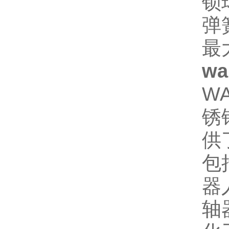
锁
弹
最
wa
W
锈
供
包
器
轴