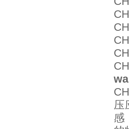
CH
CH
CH
CH
CH
CH
wa
C
压
感