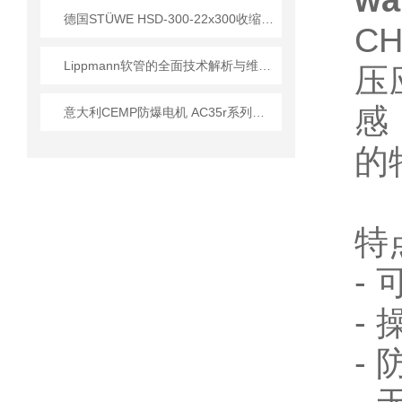
wa
德国STÜWE HSD-300-22x300收缩盘 重载传动无键连接应用解决方案
C
Lippmann软管的全面技术解析与维护更换实务
压
感
意大利CEMP防爆电机 AC35r系列技术优势及应用
的
特
-
-
-