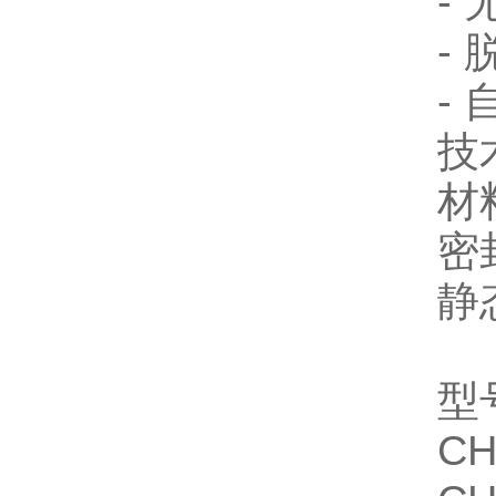
-
-
-
技
材
密
静
型
CH