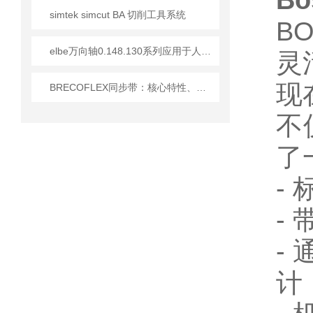
Bo
simtek simcut BA 切削工具系统
B
elbe万向轴0.148.130系列应用于人造板砂光机介绍
灵
现
BRECOFLEX同步带：核心特性、型号规格及化工行业适配方案
不
了
-
-
-
计