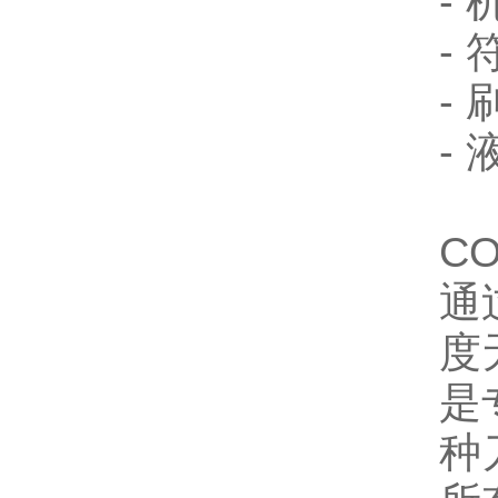
-
-
-
-
C
通
度
是
种