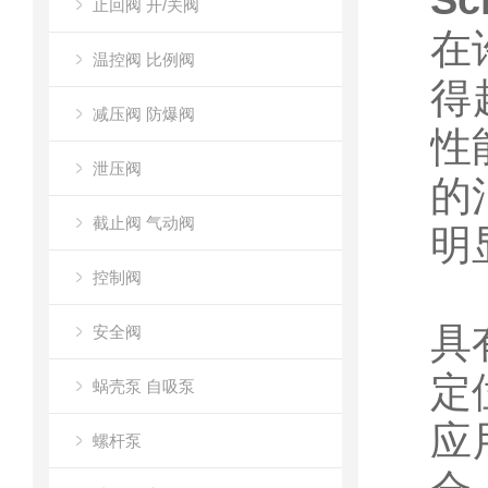
Sc
止回阀 开/关阀
在
温控阀 比例阀
得
减压阀 防爆阀
性
泄压阀
的
截止阀 气动阀
明
控制阀
具
安全阀
定
蜗壳泵 自吸泵
应
螺杆泵