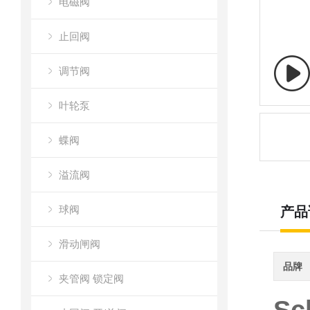
电磁阀
止回阀
调节阀
叶轮泵
蝶阀
溢流阀
球阀
产品
滑动闸阀
品牌
夹管阀 锁定阀