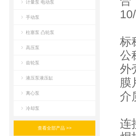
合 
计量泵 电动泵
10
手动泵
柱塞泵 凸轮泵
标称
高压泵
公
齿轮泵
外
液压泵液压缸
膜
介质
离心泵
冷却泵
连
查看全部产品 >>