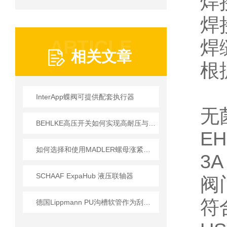
焊接
焊
ARTICLE
焊
相关文章
根据
InterApp蝶阀可提供配套执行器
无
BEHLKE高压开关如何实现高耐压与快响应？
E
如何选择和使用MADLER螺母涨紧套以提高生产效率？
3
SCHAAF ExpaHub 液压联轴器
阀门
符
德国Lippmann PU沟槽软管作为刮板或输送机中应用