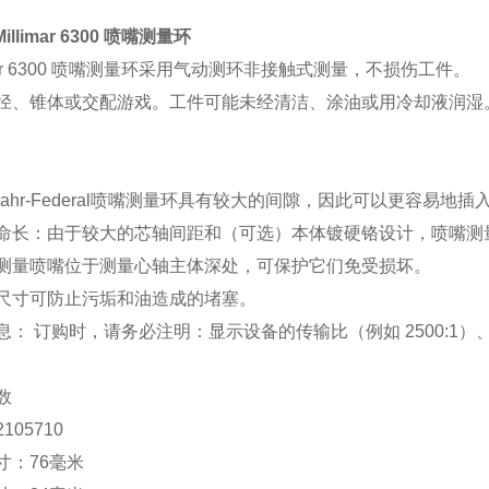
Millimar 6300 喷嘴测量环
imar 6300 喷嘴测量环采用气动测环非接触式测量，不损伤工件。
径、锥体或交配游戏。工件可能未经清洁、涂油或用冷却液润湿
r/Mahr-Federal喷嘴测量环具有较大的间隙，因此可以更容易
命长：由于较大的芯轴间距和（可选）本体镀硬铬设计，喷嘴测
测量喷嘴位于测量心轴主体深处，可保护它们免受损坏。
尺寸可防止污垢和油造成的堵塞。
息： 订购时，请务必注明：显示设备的传输比（例如 2500:1
数
105710
寸：76毫米