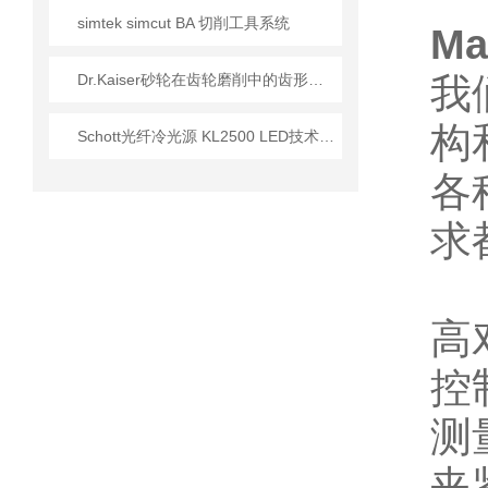
simtek simcut BA 切削工具系统
Ma
Dr.Kaiser砂轮在齿轮磨削中的齿形精度控制
我
构
Schott光纤冷光源 KL2500 LED技术参数介绍
各
求
高
控
测
夹