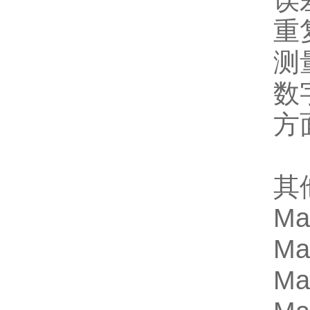
误
重
测量
数
方面
其
Ma
Ma
Ma