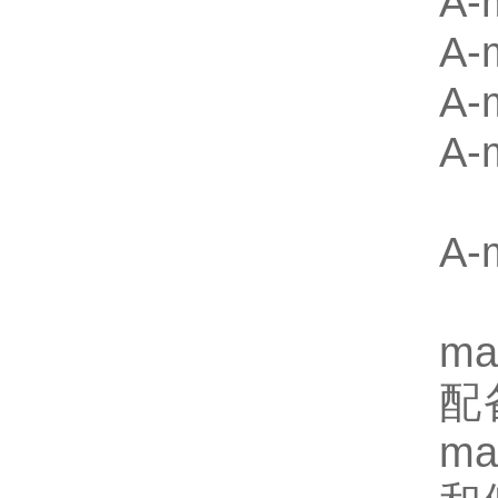
A-
A-
A-
A-
A
m
配
m