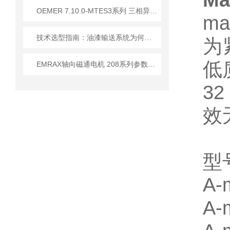
M
OEMER 7.10.0-MTES3系列 三相异步电动机 技术优势
m
技术选型指南：油漆输送系统为何优先选 Elaflex ROTEX 膨胀节？
为
低
EMRAX轴向磁通电机 208系列参数介绍
32
效
型
A-
A-