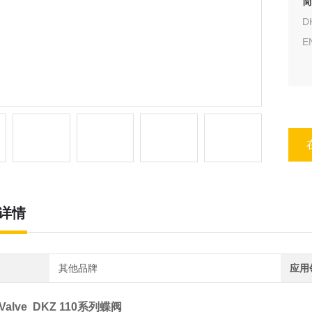
简
D
E
详情
其他品牌
应用
 Valve DKZ 110系列蝶阀