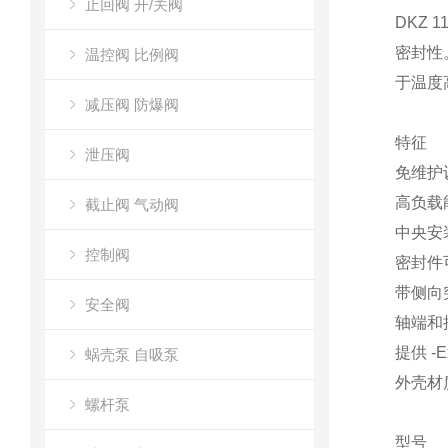
止回阀 开/关阀
DKZ 
密封性
温控阀 比例阀
于温度
减压阀 防爆阀
特征
泄压阀
免维护
高负载
截止阀 气动阀
中央安
控制阀
密封件
带侧向
安全阀
轴端和接
提供 -
蜗壳泵 自吸泵
外壳材
螺杆泵
型号