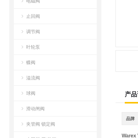
电磁阀
止回阀
调节阀
叶轮泵
蝶阀
溢流阀
球阀
产品
滑动闸阀
品牌
夹管阀 锁定阀
Warex