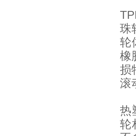
TP
珠
轮
橡
损
滚
热
轮