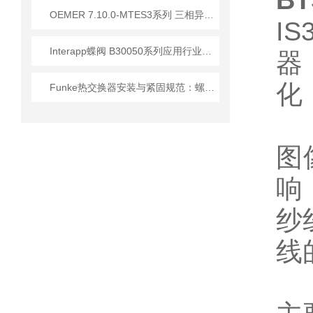
BT
OEMER 7.10.0-MTES3系列 三相异步电动机 技术优势
I
Interapp蝶阀 B30050系列应用行业介绍
器
化
Funke热交换器安装与紧固规范：螺栓扭矩顺序与密封垫更换的实操细节
图
响
纱
线