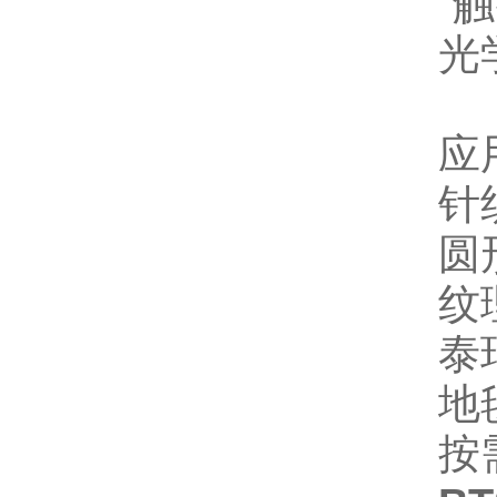
“
光
应
针
圆
纹
泰
地
按