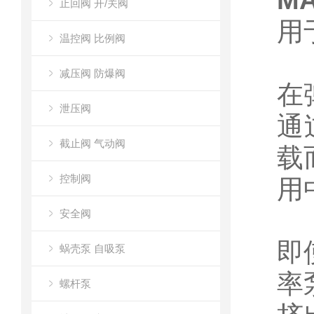
MA
止回阀 开/关阀
用
温控阀 比例阀
减压阀 防爆阀
在
泄压阀
通
截止阀 气动阀
载
控制阀
用
安全阀
即
蜗壳泵 自吸泵
率
螺杆泵