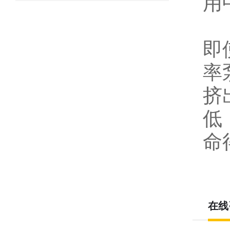
用
即
率
挤
低
命
在线