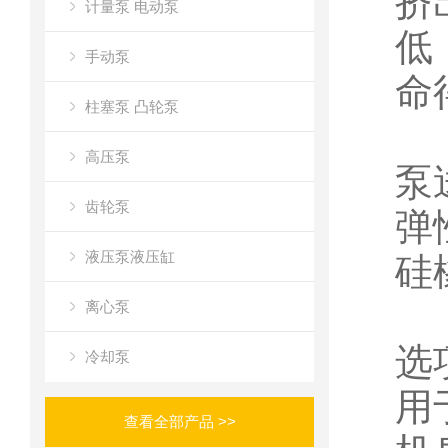
挤
计量泵 电动泵
低
手动泵
命
柱塞泵 凸轮泵
高压泵
泵
齿轮泵
弹
液压泵液压缸
硅
离心泵
选
冷却泵
用
查看全部产品 >>