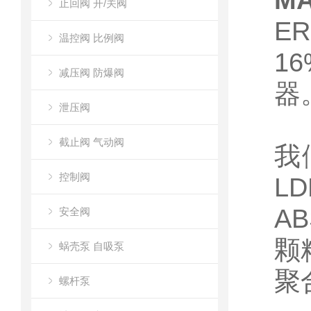
M
止回阀 开/关阀
E
温控阀 比例阀
1
减压阀 防爆阀
器
泄压阀
截止阀 气动阀
我
控制阀
L
A
安全阀
颗
蜗壳泵 自吸泵
聚
螺杆泵