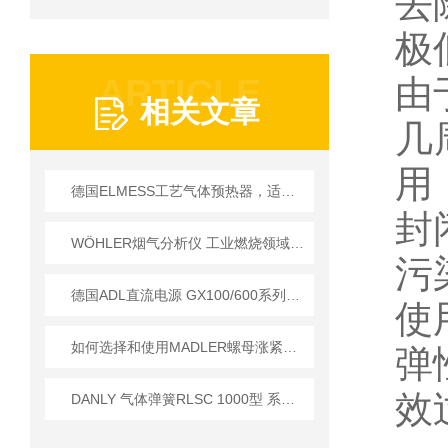
去
极
ARTICLE
由
相关文章
几
用
德国ELMESS工艺气体预热器，适配工业严苛工况
封
WÖHLER烟气分析仪 工业燃烧领域应用技术详解
污
德国ADL直流电源 GX100/600系列技术参数详解
使
如何选择和使用MADLER螺母涨紧套以提高生产效率？
弹
效
DANLY 气体弹簧RLSC 1000型 系列 外壳长度越短初始力越大