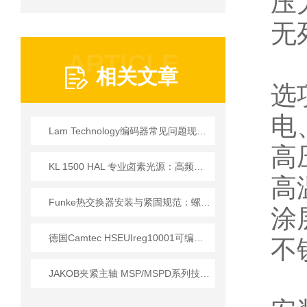
压
无
ARTICLE
相关文章
选
电
Lam Technology编码器常见问题现象、原因与排除方法
高
KL 1500 HAL 专业卤素光源：高频驱动与全光谱设计的技术实现
高
Funke热交换器安装与紧固规范：螺栓扭矩顺序与密封垫更换的实操细节
涂
德国Camtec HSEUIreg10001可编程直流电源技术解析
不
JAKOB夹紧主轴 MSP/MSPD系列技术详情