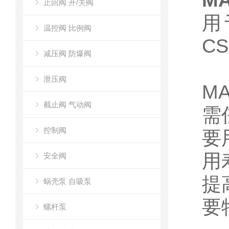
M
止回阀 开/关阀
用
温控阀 比例阀
CS
减压阀 防爆阀
泄压阀
M
截止阀 气动阀
需
控制阀
要
用
安全阀
提
蜗壳泵 自吸泵
要
螺杆泵