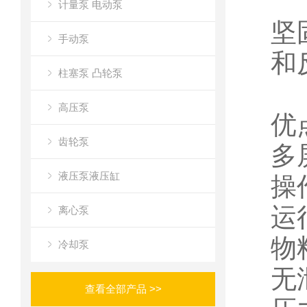
计量泵 电动泵
坚
手动泵
和
柱塞泵 凸轮泵
高压泵
优
齿轮泵
多
液压泵液压缸
操
运
离心泵
物
冷却泵
无
查看全部产品 >>