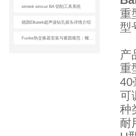
B
simtek simcut BA 切削工具系统
重
德国Elkatek超声波钻孔探头详情介绍
型号
Funke热交换器安装与紧固规范：螺栓扭矩顺序与密封垫更换的实操细节
产
重
4
可
种
耐