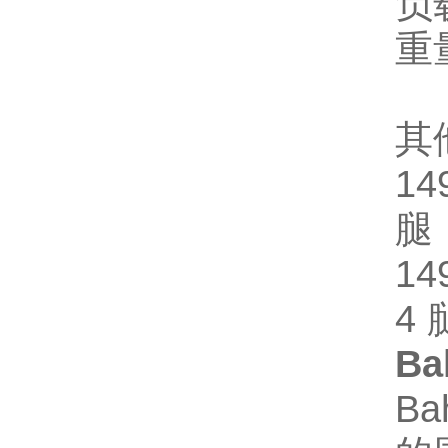
负
重量
其
1
腿
1
4 
B
Ba