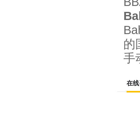
BB
B
Ba
的
手
在线