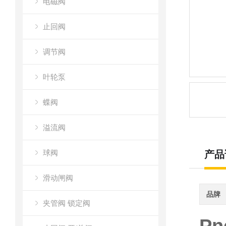
电磁阀
止回阀
调节阀
叶轮泵
蝶阀
溢流阀
球阀
产品
滑动闸阀
品牌
夹管阀 锁定阀