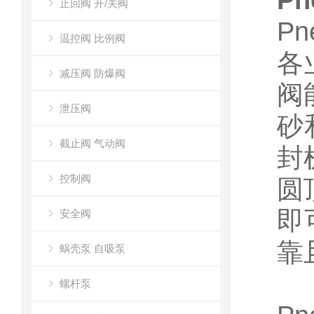
Pn
止回阀 开/关阀
P
温控阀 比例阀
各
减压阀 防爆阀
阀
泄压阀
砂
截止阀 气动阀
封
控制阀
圆
即
安全阀
靠
蜗壳泵 自吸泵
螺杆泵