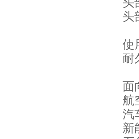
头
头
使
耐
面
航
汽
新