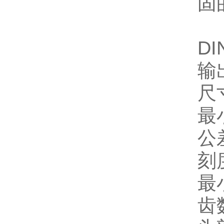
固
DI
输
尺
最
公
刻
最小
齿