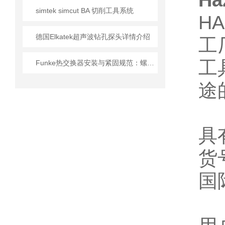
H
simtek simcut BA 切削工具系统
H
德国Elkatek超声波钻孔探头详情介绍
工
工
Funke热交换器安装与紧固规范：螺栓扭矩顺序与密封垫更换的实操细节
途
具
货号
国际