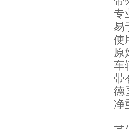
带
专
易
使
原
车
带
德
净