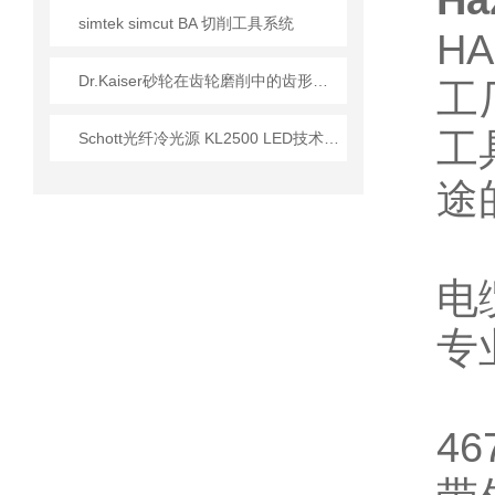
H
simtek simcut BA 切削工具系统
H
Dr.Kaiser砂轮在齿轮磨削中的齿形精度控制
工
工
Schott光纤冷光源 KL2500 LED技术参数介绍
途
电
专
4