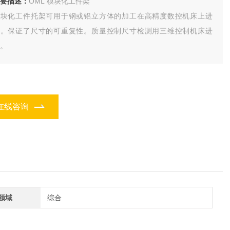
要描述：
OML 模块化工件架
模块化工件托架可用于钢或铝立方体的加工在高精度数控机床上进
行。保证了尺寸的可重复性。质量控制尺寸检测用三维控制机床进
。
在线咨询
领域
综合