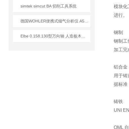
simtek simcut BA 切削工具系统
模块化
进行。
德国WOHLER便携式烟气分析仪 A550技术应用指南
钢制
Elbe 0.158.130型万向轴 人造板木材加工行业应用分析
钢制工
加工完
铝合金
用于铸造
据标准 
铸铁
UNI E
OML 