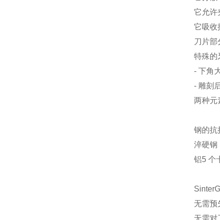
它允许
它吸收
刀片部
特殊的
- 下
- 雕
两种元
钢的抗拉
淬硬钢 H
铝5 个
Sinte
无需预
无需对