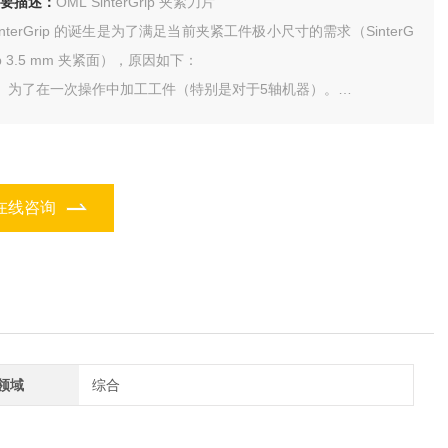
要描述：
OML SinterGrip 夹紧刀片
interGrip 的诞生是为了满足当前夹紧工件极小尺寸的需求（SinterG
ip 3.5 mm 夹紧面），原因如下：
、为了在一次操作中加工工件（特别是对于5轴机器）。
2、为了节省原材料的钱，特别是当它们对价格影响很大时（铝，钛
）。
在线咨询
领域
综合