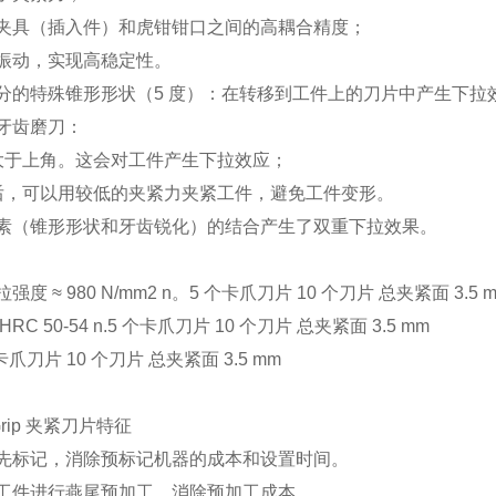
夹具（插入件）和虎钳钳口之间的高耦合精度；
振动，实现高稳定性。
分的特殊锥形形状（5 度）：在转移到工件上的刀片中产生下拉
牙齿磨刀：
角大于上角。这会对工件产生下拉效应；
刻后，可以用较低的夹紧力夹紧工件，避免工件变形。
素（锥形形状和牙齿锐化）的结合产生了双重下拉效果。
强度 ≈ 980 N/mm2 n。5 个卡爪刀片 10 个刀片 总夹紧面 3.5 
RC 50-54 n.5 个卡爪刀片 10 个刀片 总夹紧面 3.5 mm
卡爪刀片 10 个刀片 总夹紧面 3.5 mm
rGrip 夹紧刀片特征
先标记，消除预标记机器的成本和设置时间。
工件进行燕尾预加工，消除预加工成本。