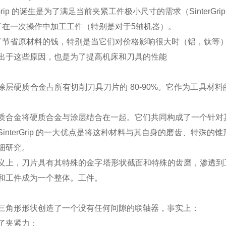
erGrip 的诞生是为了满足当前夹紧工件极小尺寸的需求（SinterGri
了在一次操作中加工工件（特别是对于5轴机器）。
了节省原材料的钱，特别是当它们对价格影响很大时（铝，钛等
出于这些原因，也是为了提高机床和刀具的性能
涂层硬质合金占所有切削刀具刀片的 80-90%。它作为工具
质合金将硬质合金与涂层结合在一起。它们共同构成了一个针对
SinterGrip 的一大优点是将这种材料与其自身的磨齿、特
细研究。
义上，刀片具有其特殊的金字塔形状截面和特殊的齿磨，渗透到
和工件成为一个整体。工件。
三角形形状创造了一个没有任何间隙的联轴器，事实上：
了夹紧力；