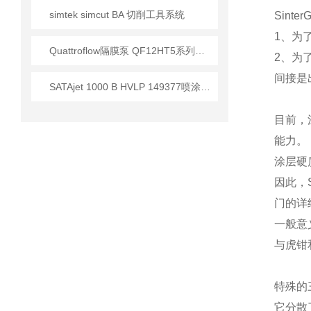
simtek simcut BA 切削工具系统
Sint
1、为
Quattroflow隔膜泵 QF12HT5系列技术特性与工业应用解析
2、为
间接是
SATAjet 1000 B HVLP 149377喷涂设备应用技术简介
目前，
能力。
涂层硬
因此，
门的详
一般意
与虎钳
特殊的
它分散