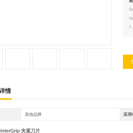
简
S
r
1
等
详情
其他品牌
应用
interGrip 夹紧刀片